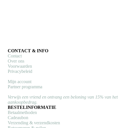
Casual sokken Le Patron x Zonneveld (Peloton)
Casual sokken
Dit
€
9,95
Opties selecteren
product
heeft
meerdere
variaties.
Deze
CONTACT & INFO
optie
Contact
kan
Over ons
gekozen
Voorwaarden
worden
Privacybeleid
op
de
Mijn account
productpagina
Partner programma
Verwijs een vriend en ontvang een beloning van 15% van het
aankoopbedrag.
BESTELINFORMATIE
Betaalmethoden
Cadeaubon
Verzending & verzendkosten
Retourneren & ruilen