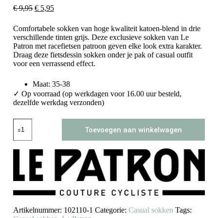
Oorspronkelijke
Huidige
€
9,95
€
5,95
prijs
prijs
was:
is:
Comfortabele sokken van hoge kwaliteit katoen-blend in drie
€ 9,95.
€ 5,95.
verschillende tinten grijs. Deze exclusieve sokken van Le
Patron met racefietsen patroon geven elke look extra karakter.
Draag deze fietsdessin sokken onder je pak of casual outfit
voor een verrassend effect.
Maat: 35-38
✓ Op voorraad (op werkdagen voor 16.00 uur besteld,
dezelfde werkdag verzonden)
Casual
Toevoegen aan winkelwagen
sokken
Bicycle
(middengrijs)
maat
35-
38
aantal
Artikelnummer:
102110-1
Categorie:
Casual sokken
Tags: