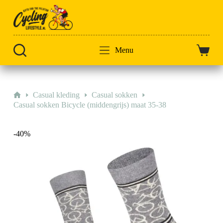
Doorgaan
naar
artikel
Menu
Winkel
Home
Casual kleding
Casual sokken
Casual sokken Bicycle (middengrijs) maat 35-38
-40%