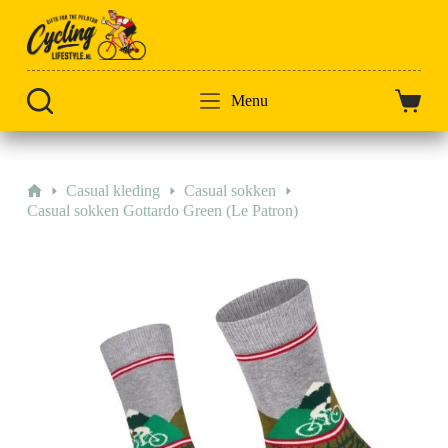
Doorgaan
naar
artikel
Menu
Winkel
Home
Casual kleding
Casual sokken
Casual sokken Gottardo Green (Le Patron)