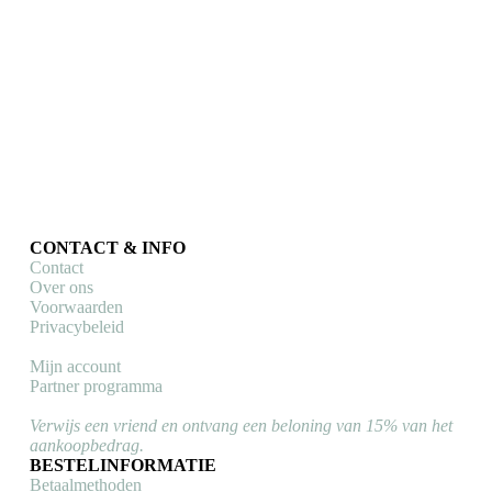
Le Patron
Casual sokken Le Patron x Zonneveld (Peloton)
Casual sokken
Dit
€
9,95
Opties selecteren
product
heeft
meerdere
variaties.
Deze
CONTACT & INFO
optie
Contact
kan
Over ons
gekozen
Voorwaarden
worden
Privacybeleid
op
de
Mijn account
productpagina
Partner programma
Verwijs een vriend en ontvang een beloning van 15% van het
aankoopbedrag.
BESTELINFORMATIE
Betaalmethoden