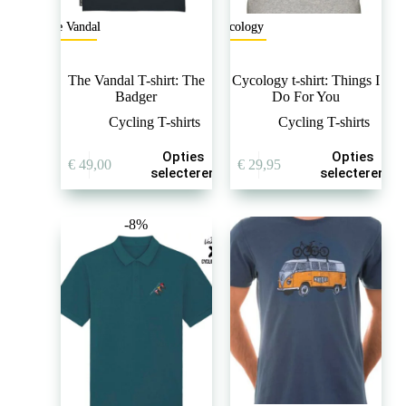
The Vandal
Cycology
The Vandal T-shirt: The
Cycology t-shirt: Things I
Badger
Do For You
Cycling T-shirts
Cycling T-shirts
Dit
Dit
Opties
Opties
€
49,00
€
29,95
product
product
selecteren
selecteren
heeft
heeft
meerdere
meerdere
variaties.
variaties.
-8%
Deze
Deze
optie
optie
kan
kan
gekozen
gekozen
worden
worden
op
op
de
de
productpagina
productpagina