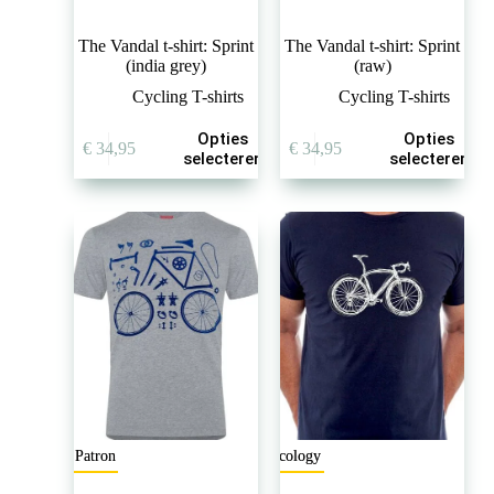
The Vandal t-shirt: Sprint
The Vandal t-shirt: Sprint
(india grey)
(raw)
Cycling T-shirts
Cycling T-shirts
Dit
Dit
Opties
Opties
€
34,95
€
34,95
product
product
selecteren
selecteren
heeft
heeft
meerdere
meerdere
variaties.
variaties.
Deze
Deze
optie
optie
kan
kan
gekozen
gekozen
worden
worden
op
op
de
de
productpagina
productpagina
Le Patron
Cycology