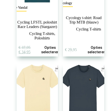
Cycology
The Vandal
Cycology t-shirt: Road
Cycling LFSTL poloshirt
Trip MTB (blauw)
Race Leaders (Stargazer)
Cycling T-shirts
Cycling T-shirts
,
Poloshirts
Dit
Dit
€
37,95
Opties
Opties
€
29,95
product
product
Oorspronkelijke
Huidige
€
34,95
selecteren
selecteren
heeft
heeft
prijs
prijs
meerdere
meerdere
was:
is:
variaties.
variaties.
€ 37,95.
€ 34,95.
Deze
Deze
optie
optie
kan
kan
gekozen
gekozen
worden
worden
op
op
de
de
productpagina
productpagina