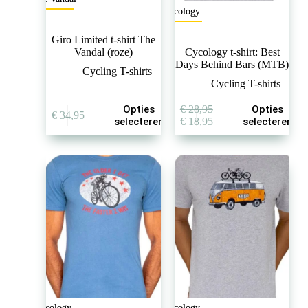
Cycology
Giro Limited t-shirt The
Vandal (roze)
Cycology t-shirt: Best
Days Behind Bars (MTB)
Cycling T-shirts
Cycling T-shirts
Dit
Dit
Opties
€
28,95
Opties
€
34,95
product
product
Oorspronkelijke
Huidige
selecteren
€
18,95
selecteren
heeft
heeft
prijs
prijs
meerdere
meerdere
was:
is:
variaties.
variaties.
€ 28,95.
€ 18,95.
Deze
Deze
optie
optie
kan
kan
gekozen
gekozen
worden
worden
op
op
de
de
productpagina
productpagina
Cycology
Cycology