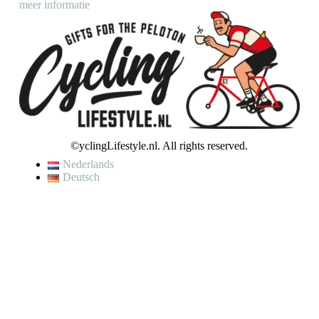
meer informatie
©yclingLifestyle.nl. All rights reserved.
Nederlands
Deutsch
De waardering van www.cyclinglifestyle.nl/ bij
WebwinkelKeur
Reviews
is 9.5/10 gebaseerd op 4448 reviews.
VAKANTIE / WIJZIGING LEVERTIJD
Op dit moment genieten wij van een korte (fiets)vakantie en kunnen
wij helaas even geen bestellingen verzenden.
Je kunt wel een bestelling plaatsen, maar houd er rekening mee dat
jouw bestelling pas op
maandag 10 augustus
zal worden verzonden.