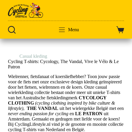
Doorgaan
naar
artikel
Menu
Winkel
Home
Casual kleding
Cycling T-shirts
Cycling T-shirts: Cycology, The Vandal, Vive le Vélo & Le
Patron
Wielrenner, fietsfanaat of koersliefhebber? Toon jouw passie
voor de fiets met onze exclusieve design kleding geïnspireerd
door het fietsen, wielrennen en de koers. Onze casual
wielerkleding collectie bestaat onder meer uit unieke T-shirts
van het Australische fietskledingmerk
CYCOLOGY
CLOTHING
(cycling clothing inspired by bike culture &
lifestyle)
,
THE VANDAL
uit het wielergekke België met een
never ending passion for cycling
en
LE PATRON
uit
Amsterdam. Gemaakt en gedragen met liefde voor de koers!
Bij CyclingLifestyle.nl vind je de grootste en mooiste collectie
cycling T-shirts van Nederland en België.