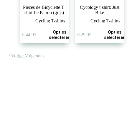
Pieces de Bicyclette T-
Cycology t-shirt: Just
shirt Le Patron (grijs)
Bike
Cycling T-shirts
Cycling T-shirts
Dit
Dit
Opties
Opties
€
44,95
€
29,95
product
product
selecteren
selecteren
heeft
heeft
meerdere
meerdere
variaties.
variaties.
Volgende
Vorige
Deze
Deze
optie
optie
kan
kan
gekozen
gekozen
worden
worden
op
op
de
de
productpagina
productpagina