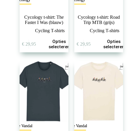
Cycology t-shirt: The
Cycology t-shirt: Road
Faster I Was (blauw)
Trip MTB (grijs)
Cycling T-shirts
Cycling T-shirts
Dit
Dit
Opties
Opties
€
29,95
€
29,95
product
product
selecteren
selecteren
heeft
heeft
meerdere
meerdere
variaties.
variaties.
Deze
Deze
optie
optie
kan
kan
gekozen
gekozen
worden
worden
op
op
de
de
productpagina
productpagina
The Vandal
The Vandal