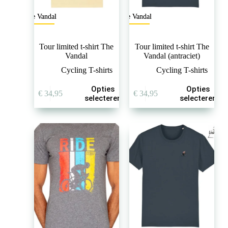
The Vandal
The Vandal
Tour limited t-shirt The
Tour limited t-shirt The
Vandal
Vandal (antraciet)
Cycling T-shirts
Cycling T-shirts
Dit
Dit
Opties
Opties
€
34,95
€
34,95
product
product
selecteren
selecteren
heeft
heeft
meerdere
meerdere
variaties.
variaties.
Deze
Deze
optie
optie
kan
kan
gekozen
gekozen
worden
worden
op
op
de
de
productpagina
productpagina