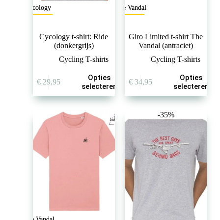
Cycology
The Vandal
Cycology t-shirt: Ride
Giro Limited t-shirt The
(donkergrijs)
Vandal (antraciet)
Cycling T-shirts
Cycling T-shirts
Dit
Dit
Opties
Opties
€
29,95
€
34,95
product
product
selecteren
selecteren
heeft
heeft
meerdere
meerdere
variaties.
variaties.
-35%
Deze
Deze
optie
optie
kan
kan
gekozen
gekozen
worden
worden
op
op
de
de
productpagina
productpagina
The Vandal