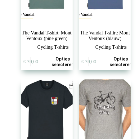
The Vandal
The Vandal
The Vandal T-shirt: Mont
The Vandal T-shirt: Mont
Ventoux (pine green)
Ventoux (blauw)
Cycling T-shirts
Cycling T-shirts
Dit
Dit
Opties
Opties
€
39,00
€
39,00
product
product
selecteren
selecteren
heeft
heeft
meerdere
meerdere
variaties.
variaties.
Deze
Deze
optie
optie
kan
kan
gekozen
gekozen
worden
worden
op
op
de
de
productpagina
productpagina