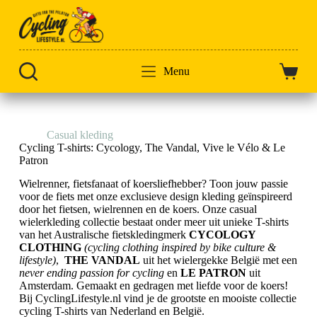
Doorgaan
naar
artikel
Menu
Winkel
Home
Casual kleding
Cycling T-shirts
Cycling T-shirts: Cycology, The Vandal, Vive le Vélo & Le
Patron
Wielrenner, fietsfanaat of koersliefhebber? Toon jouw passie
voor de fiets met onze exclusieve design kleding geïnspireerd
door het fietsen, wielrennen en de koers. Onze casual
wielerkleding collectie bestaat onder meer uit unieke T-shirts
van het Australische fietskledingmerk
CYCOLOGY
CLOTHING
(cycling clothing inspired by bike culture &
lifestyle)
,
THE VANDAL
uit het wielergekke België met een
never ending passion for cycling
en
LE PATRON
uit
Amsterdam. Gemaakt en gedragen met liefde voor de koers!
Bij CyclingLifestyle.nl vind je de grootste en mooiste collectie
cycling T-shirts van Nederland en België.