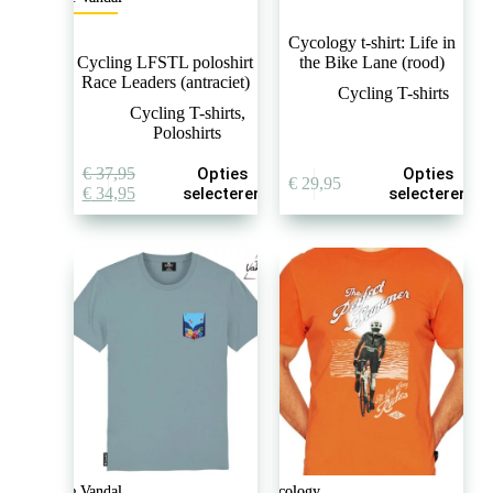
Cycology t-shirt: Life in
Cycling LFSTL poloshirt
the Bike Lane (rood)
Race Leaders (antraciet)
Cycling T-shirts
Cycling T-shirts
,
Poloshirts
Dit
Dit
€
37,95
Opties
Opties
€
29,95
product
product
Oorspronkelijke
Huidige
€
34,95
selecteren
selecteren
heeft
heeft
prijs
prijs
meerdere
meerdere
was:
is:
variaties.
variaties.
€ 37,95.
€ 34,95.
Deze
Deze
optie
optie
kan
kan
gekozen
gekozen
worden
worden
op
op
de
de
productpagina
productpagina
The Vandal
Cycology