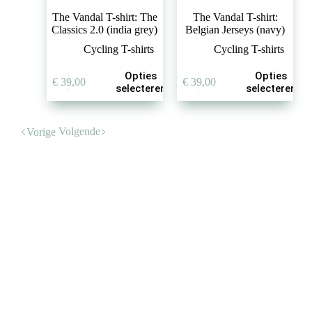
The Vandal T-shirt: The
The Vandal T-shirt:
Classics 2.0 (india grey)
Belgian Jerseys (navy)
Cycling T-shirts
Cycling T-shirts
Dit
Dit
Opties
Opties
€
39,00
€
39,00
product
product
selecteren
selecteren
heeft
heeft
meerdere
meerdere
variaties.
variaties.
Volgende
Vorige
Deze
Deze
optie
optie
kan
kan
gekozen
gekozen
worden
worden
op
op
de
de
productpagina
productpagina