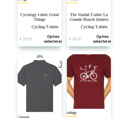
Cycology t-shirt: Good
The Vandal T-shirt: La
Things
Grande Boucle (butter)
Cycling T-shirts
Cycling T-shirts
Dit
Dit
Opties
Opties
€
29,95
€
34,95
product
product
selecteren
selecteren
heeft
heeft
meerdere
meerdere
variaties.
variaties.
-8%
Deze
Deze
optie
optie
kan
kan
gekozen
gekozen
worden
worden
op
op
de
de
productpagina
productpagina
Cycology
The Vandal