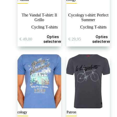
The Vandal T-shirt: Il
Cycology t-shirt: Perfect
Grillo
Summer
Cycling T-shirts
Cycling T-shirts
Dit
Dit
Opties
Opties
€
49,00
€
29,95
product
product
selecteren
selecteren
heeft
heeft
meerdere
meerdere
variaties.
variaties.
Deze
Deze
optie
optie
kan
kan
gekozen
gekozen
worden
worden
op
op
de
de
productpagina
productpagina
Cycology
Le Patron