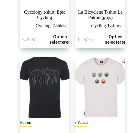
Cycology t-shirt: Epic
La Bicyclette T-shirt Le
Cycling
Patron (grijs)
Cycling T-shirts
Cycling T-shirts
Dit
Dit
Opties
Opties
€
29,95
€
49,95
product
product
selecteren
selecteren
heeft
heeft
meerdere
meerdere
variaties.
variaties.
Deze
Deze
optie
optie
kan
kan
gekozen
gekozen
worden
worden
op
op
de
de
productpagina
productpagina
Le Patron
The Vandal