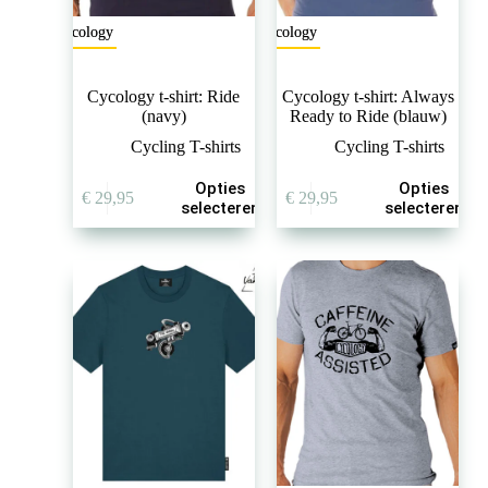
Cycology
Cycology
Cycology t-shirt: Ride
Cycology t-shirt: Always
(navy)
Ready to Ride (blauw)
Cycling T-shirts
Cycling T-shirts
Dit
Dit
Opties
Opties
€
29,95
€
29,95
product
product
selecteren
selecteren
heeft
heeft
meerdere
meerdere
variaties.
variaties.
Deze
Deze
optie
optie
kan
kan
gekozen
gekozen
worden
worden
op
op
de
de
productpagina
productpagina