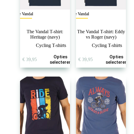
The Vandal
The Vandal
The Vandal T-shirt:
The Vandal T-shirt: Eddy
Heritage (navy)
vs Roger (navy)
Cycling T-shirts
Cycling T-shirts
Dit
Dit
Opties
Opties
€
39,95
€
39,95
product
product
selecteren
selecteren
heeft
heeft
meerdere
meerdere
variaties.
variaties.
Deze
Deze
optie
optie
kan
kan
gekozen
gekozen
worden
worden
op
op
de
de
productpagina
productpagina