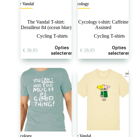
The Vandal
Cycology
The Vandal T-shirt:
Cycology t-shirt: Caffeine
Derailleur 84 (ocean blue)
Assisted
Cycling T-shirts
Cycling T-shirts
Dit
Dit
Opties
Opties
€
39,95
€
29,95
product
product
selecteren
selecteren
heeft
heeft
meerdere
meerdere
variaties.
variaties.
Deze
Deze
optie
optie
kan
kan
gekozen
gekozen
worden
worden
op
op
de
de
productpagina
productpagina
Cycology
The Vandal