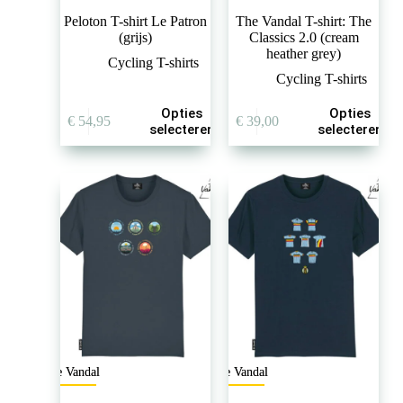
Peloton T-shirt Le Patron
The Vandal T-shirt: The
(grijs)
Classics 2.0 (cream
heather grey)
Cycling T-shirts
Cycling T-shirts
Dit
Dit
Opties
Opties
€
54,95
€
39,00
product
product
selecteren
selecteren
heeft
heeft
meerdere
meerdere
variaties.
variaties.
Deze
Deze
optie
optie
kan
kan
gekozen
gekozen
worden
worden
op
op
de
de
productpagina
productpagina
The Vandal
The Vandal