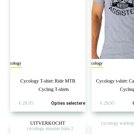
op
de
productpagina
Cycology
Cycology
Cycology T-shirt: Ride MTB
Cycology t-shirt: Ca
Cycling T-shirts
Cycling
Dit
Dit
€
29,95
Opties selecteren
€
29,95
product
product
heeft
heeft
meerdere
meerdere
variaties.
variaties.
UITVERKOCHT
Deze
Deze
optie
optie