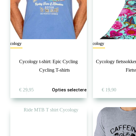
Cycology
Cycology
Cycology t-shirt: Epic Cycling
Cycology fietssokke
Cycling T-shirts
Fiet
Dit
€
29,95
Opties selecteren
€
19,90
product
heeft
meerdere
variaties.
Deze
optie
kan
gekozen
worden