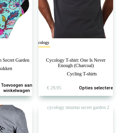
Cycology
n Secret Garden
Cycology T-shirt: One Is Never
Enough (Charcoal)
ssokken
Cycling T-shirts
Dit
Toevoegen aan
€
29,95
Opties selecteren
product
winkelwagen
heeft
meerdere
variaties.
Deze
optie
kan
gekozen
worden