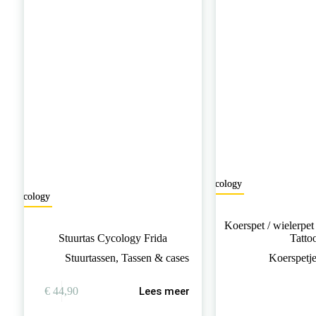
kan
kan
gekozen
gekozen
worden
worden
op
op
de
de
productpagina
productpagina
Cycology
Cycology
Koerspet / wielerpe
Stuurtas Cycology Frida
Tatto
Stuurtassen
,
Tassen & cases
Koerspetj
€
44,90
Lees meer