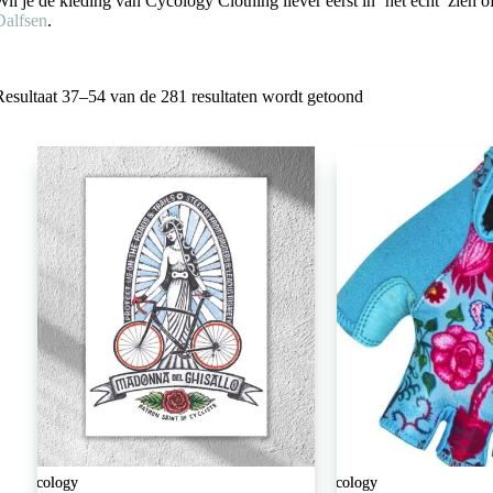
Wil je de kleding van Cycology Clothing liever eerst in ‘het echt’ zien
Dalfsen
.
Gesorteerd
Resultaat 37–54 van de 281 resultaten wordt getoond
op
populariteit
Cycology
Cycology