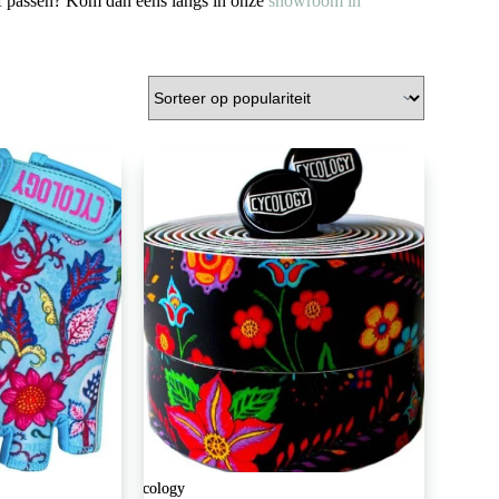
 of passen? Kom dan eens langs in onze
showroom in
Cycology