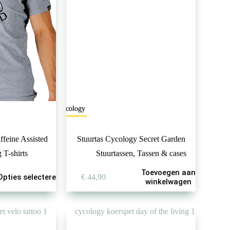
op
de
productpagina
Cycology
ffeine Assisted
Stuurtas Cycology Secret Garden
 T-shirts
Stuurtassen
,
Tassen & cases
Toevoegen aan
Opties selecteren
€
44,90
winkelwagen