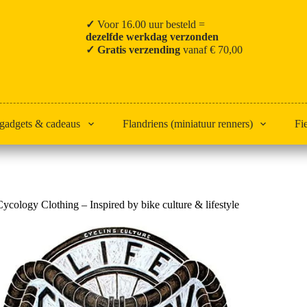
✓
Voor 16.00 uur besteld =
dezelfde werkdag verzonden
✓ Gratis verzending
vanaf € 70,00
 gadgets & cadeaus
Flandriens (miniatuur renners)
Fi
Home
Cycology
Cycology Clothing – Inspired by bike culture & lifestyle