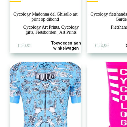
Cycology Madonna del Ghisallo art
Cycology fietshand
print op dibond
Garde
Cycology Art Prints
,
Cycology
Fietshan
gifts
,
Fietsborden | Art Prints
Dit
Toevoegen aan
€
20,95
€
24,90
product
winkelwagen
heeft
meerdere
variaties.
Deze
optie
kan
gekozen
worden
op
de
productpagina