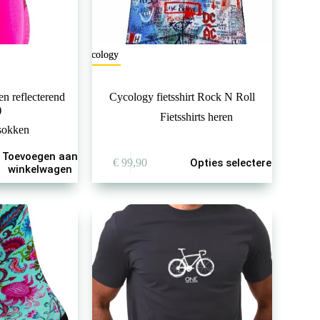
Cycology
n reflecterend
Cycology fietsshirt Rock N Roll
)
Fietsshirts heren
ssokken
Dit
Toevoegen aan
€
99,90
Opties selecteren
product
winkelwagen
heeft
meerdere
variaties.
Deze
optie
kan
gekozen
worden
op
de
productpagina