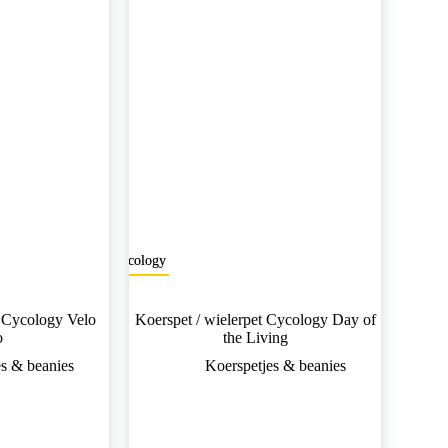
Cycology
t Cycology Velo
Koerspet / wielerpet Cycology Day of
o
the Living
es & beanies
Koerspetjes & beanies