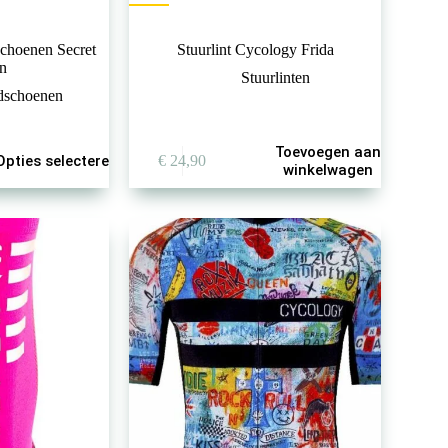
schoenen Secret
Stuurlint Cycology Frida
n
Stuurlinten
dschoenen
Toevoegen aan
Opties selecteren
€
24,90
winkelwagen