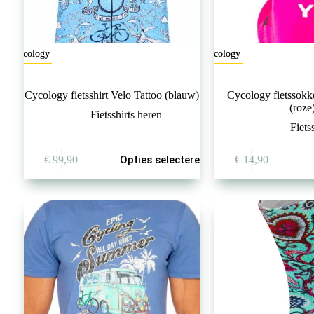
Cycology
Cycology
Cycology fietsshirt Velo Tattoo (blauw)
Cycology fietssokke
(roze
Fietsshirts heren
Fiet
Dit
€
99,90
Opties selecteren
€
14,90
product
heeft
meerdere
variaties.
Deze
optie
kan
gekozen
worden
op
de
productpagina