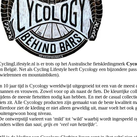
CyclingLifestyle.nl is er trots op het Australische fietskledingmerk
Cyco
en België. Net als Cycling Lifestyle heeft Cycology een bijzondere pas
(wielrennen en mountainbiken).
In 10 jaar tijd is Cycology wereldwijd uitgegroeid tot een van de meest 
mannen en vrouwen. Zowel voor op als naast de fiets. De kleurrijke colle
tijdens de meeste fietsritten nodig kan hebben. En met de casual collect
fiets zit. Alle Cycology producten zijn gemaakt van de beste kwaliteit m
Hierdoor ziet de kleding er niet alleen geweldig uit, maar voelt het oo
buitengewoon hoog niveau.
De ontwerpstijl varieert van ‘mild’ tot ‘wild’ waarbij wordt ingespeeld o
anders willen dan
saai, grijs en ‘veel van hetzelfde’
.