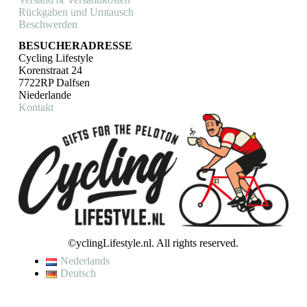
Rückgaben und Umtausch
Beschwerden
BESUCHERADRESSE
Cycling Lifestyle
Korenstraat 24
7722RP Dalfsen
Niederlande
Kontakt
©yclingLifestyle.nl. All rights reserved.
Nederlands
Deutsch
De waardering van www.cyclinglifestyle.nl/ bij
WebwinkelKeur