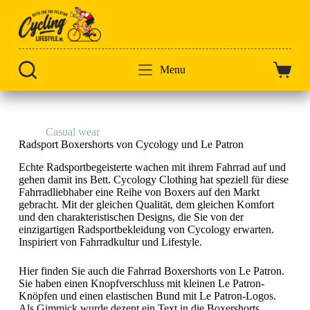
Zum
Inhalt
springen
Menu
Warenk
Start
Casual wear
Boxershorts
Radsport Boxershorts von Cycology und Le Patron
Echte Radsportbegeisterte wachen mit ihrem Fahrrad auf und
gehen damit ins Bett. Cycology Clothing hat speziell für diese
Fahrradliebhaber eine Reihe von Boxers auf den Markt
gebracht. Mit der gleichen Qualität, dem gleichen Komfort
und den charakteristischen Designs, die Sie von der
einzigartigen Radsportbekleidung von Cycology erwarten.
Inspiriert von Fahrradkultur und Lifestyle.
Hier finden Sie auch die Fahrrad Boxershorts von Le Patron.
Sie haben einen Knopfverschluss mit kleinen Le Patron-
Knöpfen und einen elastischen Bund mit Le Patron-Logos.
Als Gimmick wurde dezent ein Text in die Boxershorts