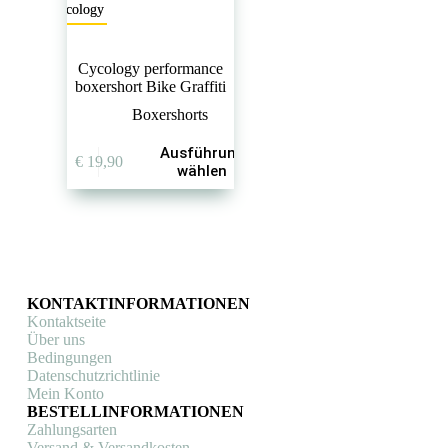
Cycology
Cycology performance
boxershort Bike Graffiti
Boxershorts
Dieses
Ausführung
€
19,90
Produkt
wählen
weist
mehrere
Varianten
auf.
Die
Optionen
können
KONTAKTINFORMATIONEN
auf
Kontaktseite
der
Über uns
Produktseite
Bedingungen
gewählt
Datenschutzrichtlinie
werden
Mein Konto
BESTELLINFORMATIONEN
Zahlungsarten
Versand & Versandkosten