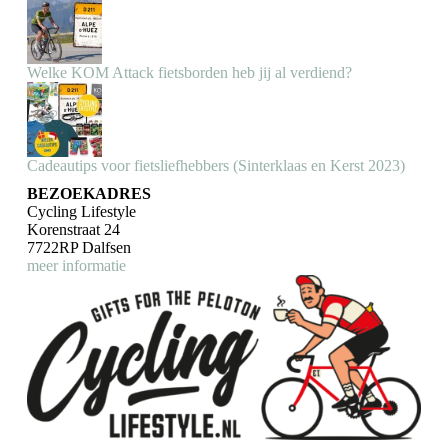
Welke KOM Attack fietsborden heb jij al verdiend?
Cadeautips voor fietsliefhebbers (Sinterklaas en Kerst 2023)
BEZOEKADRES
Cycling Lifestyle
Korenstraat 24
7722RP Dalfsen
meer informatie