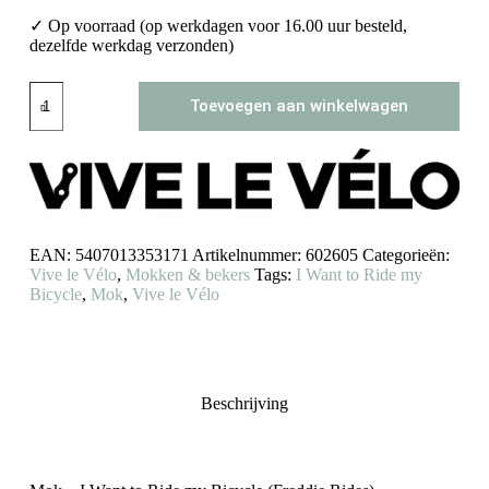
✓ Op voorraad (op werkdagen voor 16.00 uur besteld,
dezelfde werkdag verzonden)
Mok
Toevoegen aan winkelwagen
-
I
Want
to
Ride
my
Bicycle
aantal
EAN:
5407013353171
Artikelnummer:
602605
Categorieën:
Vive le Vélo
,
Mokken & bekers
Tags:
I Want to Ride my
Bicycle
,
Mok
,
Vive le Vélo
Beschrijving