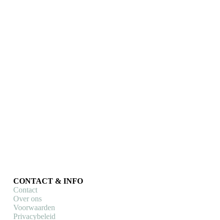
Vive le Vélo
Vive le Vélo
Mok – Odieltje Groene
Mok – Breakaway (Vive
Trui (Vive le Vélo)
le Vélo)
Vive le Vélo
,
Vive le Vélo
,
Mokken & bekers
Mokken & bekers
€
14,99
€
14,99
Toevoegen aan
Toevoegen aan
winkelwagen
winkelwagen
CONTACT & INFO
Contact
Over ons
Voorwaarden
Privacybeleid