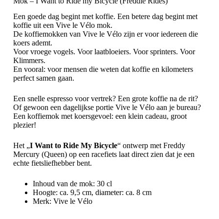
Mok – I Want to Ride my Bicycle (Freddie Rides)
Een goede dag begint met koffie. Een betere dag begint met
koffie uit een Vive le Vélo mok.
De koffiemokken van Vive le Vélo zijn er voor iedereen die
koers ademt.
Voor vroege vogels. Voor laatbloeiers. Voor sprinters. Voor
Klimmers.
En vooral: voor mensen die weten dat koffie en kilometers
perfect samen gaan.
Een snelle espresso voor vertrek? Een grote koffie na de rit?
Of gewoon een dagelijkse portie Vive le Vélo aan je bureau?
Een koffiemok met koersgevoel: een klein cadeau, groot
plezier!
Het „
I Want to Ride My Bicycle
“
ontwerp met Freddy
Mercury (Queen) op een racefiets laat direct zien dat je een
echte fietsliefhebber bent.
Inhoud van de mok: 30 cl
Hoogte: ca. 9,5 cm, diameter: ca. 8 cm
Merk: Vive le Vélo