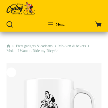
Doorgaan
naar
artikel
Menu
Winkel
Home
Fiets gadgets & cadeaus
Mokken & bekers
Mok – I Want to Ride my Bicycle