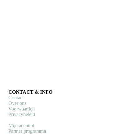
Sailbrace
Racefiets armbandje Sailbrace (zilverkleurig)
Armbandjes & sportsieraden
€
21,90
Toevoegen aan winkelwagen
CONTACT & INFO
Contact
Over ons
Voorwaarden
Privacybeleid
Mijn account
Partner programma