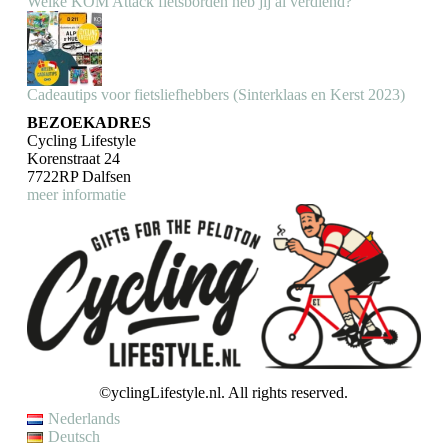
Welke KOM Attack fietsborden heb jij al verdiend?
Cadeautips voor fietsliefhebbers (Sinterklaas en Kerst 2023)
BEZOEKADRES
Cycling Lifestyle
Korenstraat 24
7722RP Dalfsen
meer informatie
©yclingLifestyle.nl. All rights reserved.
Nederlands
Deutsch