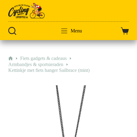
Doorgaan
naar
artikel
Menu
Winkel
Home
Fiets gadgets & cadeaus
Armbandjes & sportsieraden
Kettinkje met fiets hanger Sailbrace (mint)