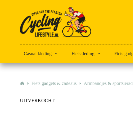
Doorgaan
naar
artikel
Casual kleding
Fietskleding
Fiets gad
Home
Fiets gadgets & cadeaus
Armbandjes & sportsiera
UITVERKOCHT