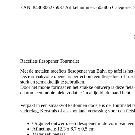
EAN:
8430306275987
Artikelnummer:
602405
Categorie:
S
Racefiets flesopener Tourmalet
Met de metalen racefiets flesopener van Balvi op tafel is het d
Deze smaakvolle opener is perfect om een flesje bier of frisdr
sterk en gemakkelijk te gebruiken.
Door het mooie formaat en het strakke ontwerp is deze fiets
daarom een mooie plek, zodat je ‘m altijd bij de hand hebt.
Verpakt in een smaakvol kartonnen doosje is de Tourmalet ra
vaderdag, Kerstmis of als spontane verrassing voor een fiets
Origineel ontwerp: een flesopener in de vorm van een 
Afmetingen: 12,3 x 6,7 x 0,5 cm
Materiaal: metaal