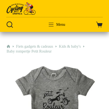
Doorgaan
naar
artikel
Menu
Winkel
Home
Fiets gadgets & cadeaus
Kids & baby's
Baby rompertje Petit Rouleur