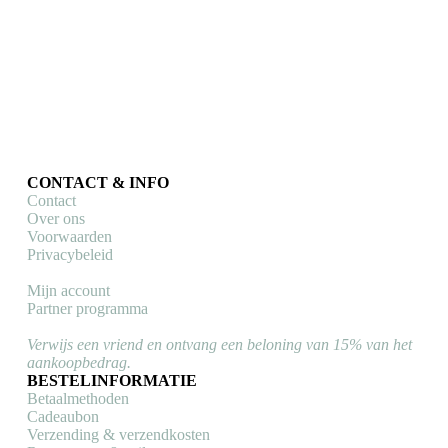
Kids Fiets armbandje Giro (roze)
Armbandjes & sportsieraden
,
Kids & baby's
€
21,90
Toevoegen aan winkelwagen
CONTACT & INFO
Contact
Over ons
Voorwaarden
Privacybeleid
Mijn account
Partner programma
Verwijs een vriend en ontvang een beloning van 15% van het
aankoopbedrag.
BESTELINFORMATIE
Betaalmethoden
Cadeaubon
Verzending & verzendkosten