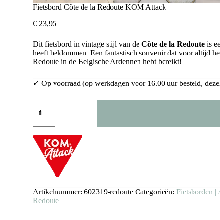
Fietsbord Côte de la Redoute KOM Attack
€
23,95
Dit fietsbord in vintage stijl van de
Côte de la Redoute
is e
heeft beklommen. Een fantastisch souvenir dat voor altijd h
Redoute in de Belgische Ardennen hebt bereikt!
✓ Op voorraad (op werkdagen voor 16.00 uur besteld, deze
Fietsbord
Côte
de
la
Redoute
KOM
Attack
aantal
Artikelnummer:
602319-redoute
Categorieën:
Fietsborden | 
Redoute