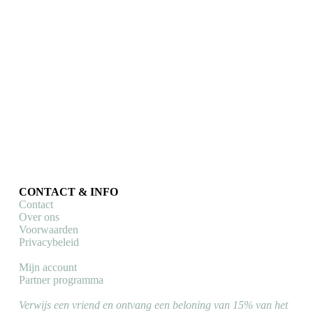
Remco Evenepoel Full Gas
Boeken & kalenders
€
24,99
Toevoegen aan winkelwagen
CONTACT & INFO
Contact
Over ons
Voorwaarden
Privacybeleid
Mijn account
Partner programma
Verwijs een vriend en ontvang een beloning van 15% van het