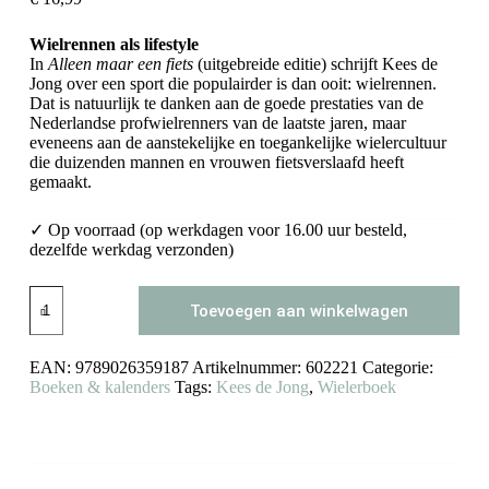
Wielrennen als lifestyle
In
Alleen maar een fiets
(uitgebreide editie) schrijft Kees de
Jong over een sport die populairder is dan ooit: wielrennen.
Dat is natuurlijk te danken aan de goede prestaties van de
Nederlandse profwielrenners van de laatste jaren, maar
eveneens aan de aanstekelijke en toegankelijke wielercultuur
die duizenden mannen en vrouwen fietsverslaafd heeft
gemaakt.
✓ Op voorraad (op werkdagen voor 16.00 uur besteld,
dezelfde werkdag verzonden)
Alleen
Toevoegen aan winkelwagen
maar
een
fiets
EAN:
9789026359187
Artikelnummer:
602221
Categorie:
aantal
Boeken & kalenders
Tags:
Kees de Jong
,
Wielerboek