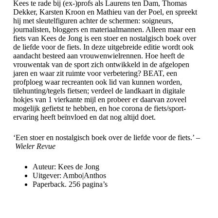
Kees te rade bij (ex-)profs als Laurens ten Dam, Thomas
Dekker, Karsten Kroon en Mathieu van der Poel, en spreekt
hij met sleutelfiguren achter de schermen: soigneurs,
journalisten, bloggers en materiaalmannen. Alleen maar een
fiets van Kees de Jong is een stoer en nostalgisch boek over
de liefde voor de fiets. In deze uitgebreide editie wordt ook
aandacht besteed aan vrouwenwielrennen. Hoe heeft de
vrouwentak van de sport zich ontwikkeld in de afgelopen
jaren en waar zit ruimte voor verbetering? BEAT, een
profploeg waar recreanten ook lid van kunnen worden,
tilehunting/tegels fietsen; verdeel de landkaart in digitale
hokjes van 1 vierkante mijl en probeer er daarvan zoveel
mogelijk gefietst te hebben, en hoe corona de fiets/sport-
ervaring heeft beïnvloed en dat nog altijd doet.
‘Een stoer en nostalgisch boek over de liefde voor de fiets.’ –
Wieler Revue
Auteur: Kees de Jong
Uitgever: Ambo|Anthos
Paperback. 256 pagina’s