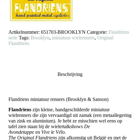
Sanson)
aantal
Artikelnummer:
651703-BROOKLYN
Categorie:
Flandriens
serie
Tags:
Brooklyn
,
miniatuur wielrenners
,
Original
Flandriens
Beschrijving
Flandriens miniatuur renners (Brooklyn & Sanson)
Flandriens
zijn kleine, handgeschilderde miniatuur
wielrenners die zijn vervaardigd uit zamak (een metaallegering
van zink en aluminium). Je hebt ze misschien wel eens op
tafel zien staan bij de wielertalkshows
De
Avondetappe
en
Vive le Vélo
.
The Original Flandriens
zijn afkomstig uit België en met de