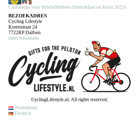
Cadeautips voor fietsliefhebbers (Sinterklaas en Kerst 2023)
BEZOEKADRES
Cycling Lifestyle
Korenstraat 24
7722RP Dalfsen
meer informatie
©yclingLifestyle.nl. All rights reserved.
Nederlands
Deutsch
VAKANTIE / WIJZIGING LEVERTIJD
Op dit moment genieten wij van een korte (fiets)vakantie en kunnen