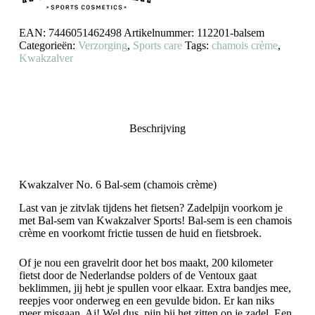
EAN:
7446051462498
Artikelnummer:
112201-balsem
Categorieën:
Verzorging
,
Sports care
Tags:
chamois crème
,
Kwakzalver
Beschrijving
Kwakzalver No. 6 Bal-sem (chamois crème)
Last van je zitvlak tijdens het fietsen? Zadelpijn voorkom je
met Bal-sem van Kwakzalver Sports! Bal-sem is een chamois
crème en voorkomt frictie tussen de huid en fietsbroek.
Of je nou een gravelrit door het bos maakt, 200 kilometer
fietst door de Nederlandse polders of de Ventoux gaat
beklimmen, jij hebt je spullen voor elkaar. Extra bandjes mee,
reepjes voor onderweg en een gevulde bidon. Er kan niks
meer misgaan. Ai! Wel dus, pijn bij het zitten op je zadel. Een