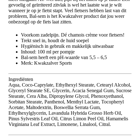
gevoelig of geïrriteerd zitvlak is wel het laatste wat je wilt
wanneer je op je fietst stapt. Veel fietsers hebben last van dit
probleem, Bal-sem is het Kwakzalver product dat jou weer
onbezorgd op de fiets laat zitten.
Voorkom zadelpijn. Dé chamois crème voor fietsers!
Trekt snel in, houdt de huid soepel
Hygiënisch in gebruik en makkelijk uitwasbaar
Inhoud: 100 ml per pompje
Bal-sem heeft een pH-waarde van 5,5 – 6,5
Merk: Kwakzalver Sports
Ingrediënten
Aqua, Coco-Caprylate, Ethylhexyl Stearate, Cetearyl Alcohol,
Glyceryl Stearate SE, Glycerin, Acacia Senegal Gum, Sucrose
Stearate, Cera Alba, Dipropylene Glycol, Phenoxyethanol,
Sorbitan Stearate, Panthenol, Menthyl Lactate, Tocopheryl
Acetate, Maltodextrin, Boswellia Serrata Gum,
Ethylhexylglycerin, Lavandula Hybrida Grosso Herb Oil,
Pinus Sylvestris Leaf Oil, Citrus Limon Peel Oil, Hamamelis
Virginiana Leaf Extract, Limonene, Linalool, Citral.