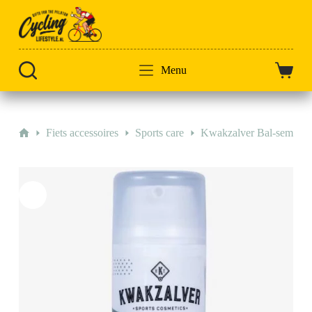
Doorgaan
naar
artikel
Menu
Winkel
Home
Fiets accessoires
Sports care
Kwakzalver Bal-sem