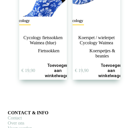
Cycology
Cycology
Cycology fietssokken
Koerspet / wielerpet
Waimea (blue)
Cycology Waimea
Fietssokken
Koerspetjes &
beanies
Toevoegen
Toevoegen
€
19,90
aan
€
19,90
aan
winkelwagen
winkelwagen
CONTACT & INFO
Contact
Over ons