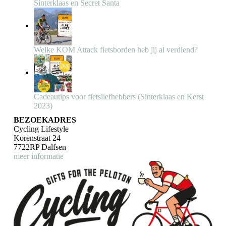
Sinterklaas en Secret Santa
Welke KOM Attack fietsborden heb jij al verdiend?
Cadeautips voor fietsliefhebbers (Sinterklaas en Kerst
2023)
BEZOEKADRES
Cycling Lifestyle
Korenstraat 24
7722RP Dalfsen
meer informatie