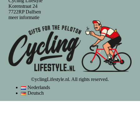
Cycling Lifestyle
Korenstraat 24
7722RP Dalfsen
meer informatie
©yclingLifestyle.nl. All rights reserved.
Nederlands
Deutsch
De waardering van www.cyclinglifestyle.nl/ bij
WebwinkelKeur
Reviews
is 9.5/10 gebaseerd op 4447 reviews.
VAKANTIE / WIJZIGING LEVERTIJD
Op dit moment genieten wij van een korte (fiets)vakantie en kunnen
wij helaas even geen bestellingen verzenden.