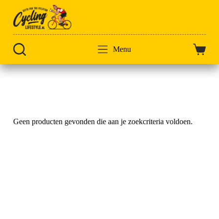
Doorgaan
naar
artikel
Menu
Winkel
Home
Problem Solved
Geen producten gevonden die aan je zoekcriteria voldoen.