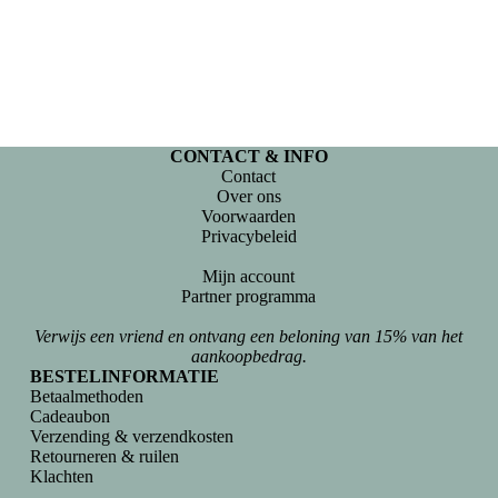
CONTACT & INFO
Contact
Over ons
Voorwaarden
Privacybeleid
Mijn account
Partner programma
Verwijs een vriend en ontvang een beloning van 15% van het
aankoopbedrag.
BESTELINFORMATIE
Betaalmethoden
Cadeaubon
Verzending & verzendkosten
Retourneren & ruilen
Klachten