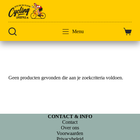
Doorgaan
naar
artikel
Menu
Winkel
Home
Musette
Geen producten gevonden die aan je zoekcriteria voldoen.
CONTACT & INFO
Contact
Over ons
Voorwaarden
Privacybeleid