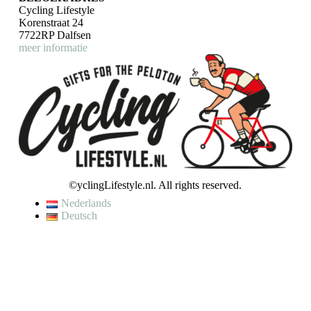
Cycling Lifestyle
Korenstraat 24
7722RP Dalfsen
meer informatie
©yclingLifestyle.nl. All rights reserved.
Nederlands
Deutsch
De waardering van www.cyclinglifestyle.nl/ bij
WebwinkelKeur
Reviews
is 9.5/10 gebaseerd op 4446 reviews.
VAKANTIE / WIJZIGING LEVERTIJD
Op dit moment genieten wij van een korte (fiets)vakantie en kunnen