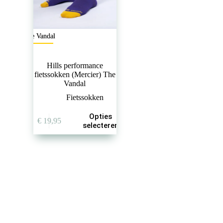
The Vandal
Hills performance
fietssokken (Mercier) The
Vandal
Fietssokken
Dit
Opties
€
19,95
product
selecteren
heeft
meerdere
variaties.
Deze
optie
kan
gekozen
worden
op
de
productpagina