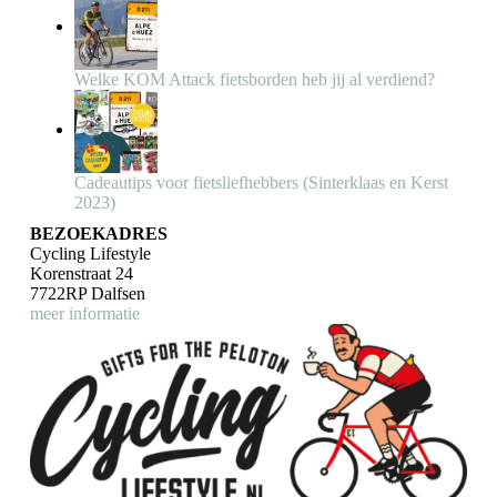
Welke KOM Attack fietsborden heb jij al verdiend?
Cadeautips voor fietsliefhebbers (Sinterklaas en Kerst
2023)
BEZOEKADRES
Cycling Lifestyle
Korenstraat 24
7722RP Dalfsen
meer informatie