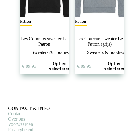
Le Patron
Le Patron
Les Coureurs sweater Le
Les Coureurs sweater Le
Patron
Patron (grijs)
Sweaters & hoodies
Sweaters & hoodies
Dit
Dit
Opties
Opties
€
89,95
€
89,95
product
product
selecteren
selecteren
heeft
heeft
meerdere
meerdere
variaties.
variaties.
Deze
Deze
optie
optie
kan
kan
gekozen
gekozen
CONTACT & INFO
worden
worden
Contact
op
op
Over ons
de
de
Voorwaarden
productpagina
productpagina
Privacybeleid