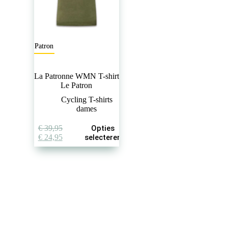
Le Patron
La Patronne WMN T-shirt
Le Patron
Cycling T-shirts
dames
Dit
€
39,95
Opties
product
Oorspronkelijke
Huidige
€
24,95
selecteren
heeft
prijs
prijs
meerdere
was:
is:
variaties.
€ 39,95.
€ 24,95.
Deze
optie
kan
gekozen
worden
op
de