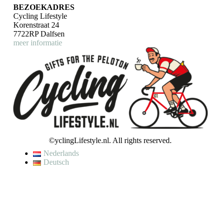
BEZOEKADRES
Cycling Lifestyle
Korenstraat 24
7722RP Dalfsen
meer informatie
©yclingLifestyle.nl. All rights reserved.
Nederlands
Deutsch
De waardering van www.cyclinglifestyle.nl/ bij
WebwinkelKeur
Reviews
is 9.5/10 gebaseerd op 4450 reviews.
VAKANTIE / WIJZIGING LEVERTIJD