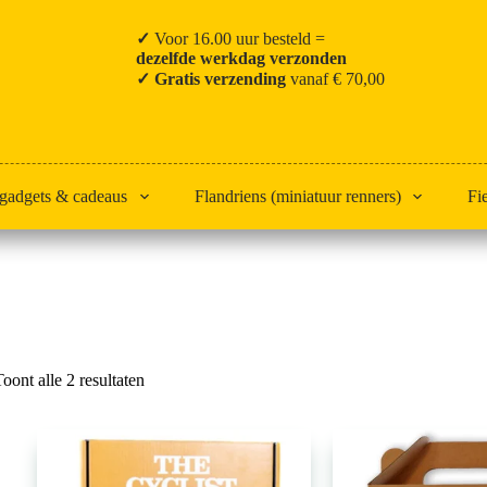
✓
Voor 16.00 uur besteld =
dezelfde werkdag verzonden
✓ Gratis verzending
vanaf € 70,00
 gadgets & cadeaus
Flandriens (miniatuur renners)
Fi
Home
Koerspret
Gesorteerd
Toont alle 2 resultaten
op
populariteit