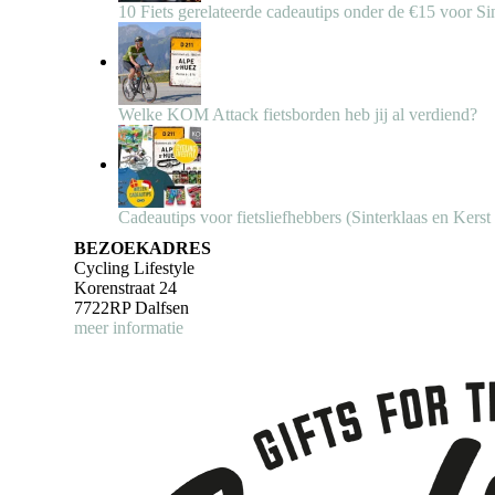
10 Fiets gerelateerde cadeautips onder de €15 voor Si
Welke KOM Attack fietsborden heb jij al verdiend?
Cadeautips voor fietsliefhebbers (Sinterklaas en Kerst
BEZOEKADRES
Cycling Lifestyle
Korenstraat 24
7722RP Dalfsen
meer informatie