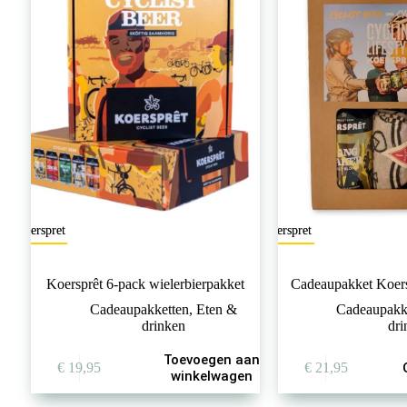
Koerspret
Koerspret
Koersprêt 6-pack wielerbierpakket
Cadeaupakket Koers
Cadeaupakketten
,
Eten &
Cadeaupakk
drinken
dr
Dit
Toevoegen aan
€
19,95
€
21,95
product
winkelwagen
heeft
meerdere