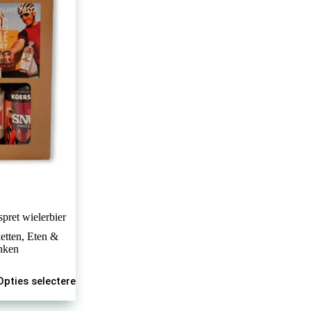
pret wielerbier
etten
,
Eten &
inken
Opties selecteren