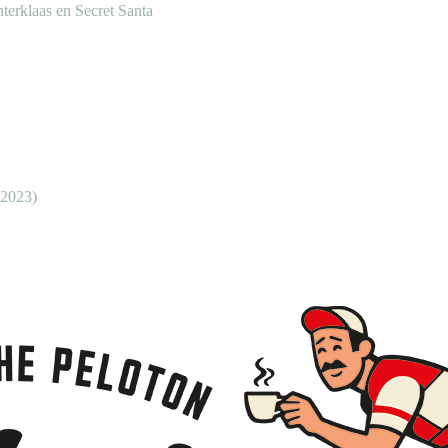
nterklaas en Secret Santa
 2023)