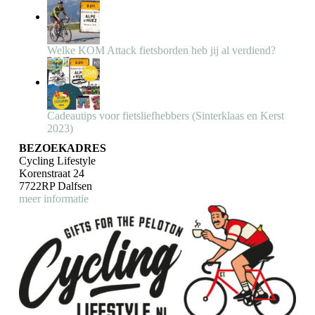
Welke KOM Attack fietsborden heb jij al verdiend?
Cadeautips voor fietsliefhebbers (Sinterklaas en Kerst
2023)
BEZOEKADRES
Cycling Lifestyle
Korenstraat 24
7722RP Dalfsen
meer informatie