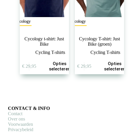
Cycology
Cycology
Cycology t-shirt: Just
Cycology T-shirt: Just
Bike
Bike (groen)
Cycling T-shirts
Cycling T-shirts
Dit
Dit
Opties
Opties
€
29,95
€
29,95
product
product
selecteren
selecteren
heeft
heeft
meerdere
meerdere
variaties.
variaties.
Deze
Deze
optie
optie
kan
kan
gekozen
gekozen
CONTACT & INFO
worden
worden
Contact
op
op
Over ons
de
de
Voorwaarden
productpagina
productpagina
Privacybeleid