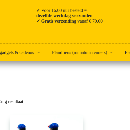
✓
Voor 16.00 uur besteld =
dezelfde werkdag verzonden
✓ Gratis verzending
vanaf € 70,00
 gadgets & cadeaus
Flandriens (miniatuur renners)
Fi
Home
Groupama-FDJ
Enig resultaat