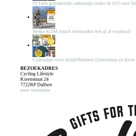
10 Fiets gerelateerde cadeautips onder de €15 voor Si
Welke KOM Attack fietsborden heb jij al verdiend?
Cadeautips voor fietsliefhebbers (Sinterklaas en Kerst
BEZOEKADRES
Cycling Lifestyle
Korenstraat 24
7722RP Dalfsen
meer informatie