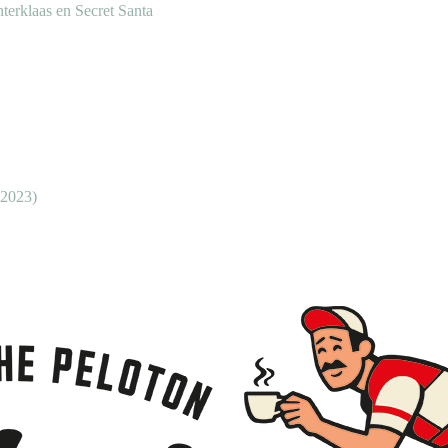
nterklaas en Secret Santa
 2023)