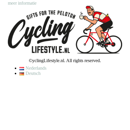
meer informatie
©yclingLifestyle.nl. All rights reserved.
Nederlands
Deutsch
De waardering van www.cyclinglifestyle.nl/ bij
WebwinkelKeur
Reviews
is 9.5/10 gebaseerd op 4450 reviews.
VAKANTIE / WIJZIGING LEVERTIJD
Op dit moment genieten wij van een korte (fiets)vakantie en kunnen
wij helaas even geen bestellingen verzenden.
Je kunt wel een bestelling plaatsen, maar houd er rekening mee dat
jouw bestelling pas op
maandag 10 augustus
zal worden verzonden.