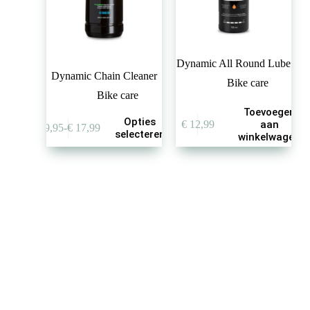
Dynamic All Round Lube
Dynamic Chain Cleaner
Bike care
Bike care
Toevoegen
Dit
Opties
€
12,99
aan
€
9,95
-
€
17,99
product
Prijsklasse:
selecteren
winkelwagen
heeft
€ 9,95
meerdere
tot
variaties.
€ 17,99
Deze
optie
kan
gekozen
worden
op
de
productpagina