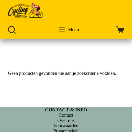
Doorgaan
naar
artikel
Menu
Winkel
Home
Classic jerseys
Geen producten gevonden die aan je zoekcriteria voldoen.
CONTACT & INFO
Contact
Over ons
Voorwaarden
Privacybeleid