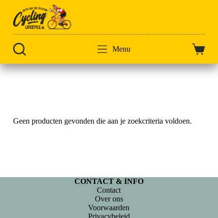
Doorgaan
naar
artikel
Menu
Winkel
Home
Baroudeur
Geen producten gevonden die aan je zoekcriteria voldoen.
CONTACT & INFO
Contact
Over ons
Voorwaarden
Privacybeleid