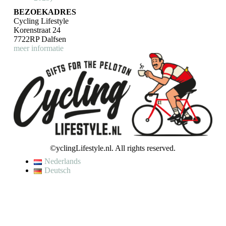
BEZOEKADRES
Cycling Lifestyle
Korenstraat 24
7722RP Dalfsen
meer informatie
©yclingLifestyle.nl. All rights reserved.
Nederlands
Deutsch
De waardering van www.cyclinglifestyle.nl/ bij
WebwinkelKeur
Reviews
is 9.5/10 gebaseerd op 4447 reviews.
VAKANTIE / WIJZIGING LEVERTIJD