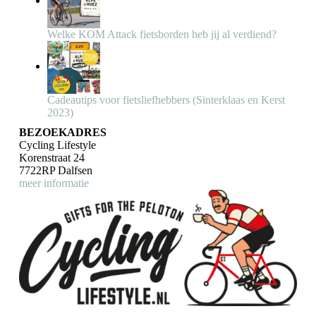
Welke KOM Attack fietsborden heb jij al verdiend?
Cadeautips voor fietsliefhebbers (Sinterklaas en Kerst
2023)
BEZOEKADRES
Cycling Lifestyle
Korenstraat 24
7722RP Dalfsen
meer informatie