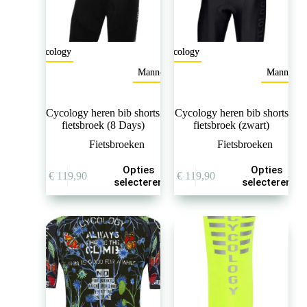
Cycology
Cycology
Mannen
Mannen
Cycology heren bib shorts
Cycology heren bib shorts
fietsbroek (8 Days)
fietsbroek (zwart)
Fietsbroeken
Fietsbroeken
Dit
Dit
Opties
Opties
€
119,90
€
119,90
product
product
selecteren
selecteren
heeft
heeft
meerdere
meerdere
variaties.
variaties.
Deze
Deze
optie
optie
kan
kan
gekozen
gekozen
worden
worden
op
op
de
de