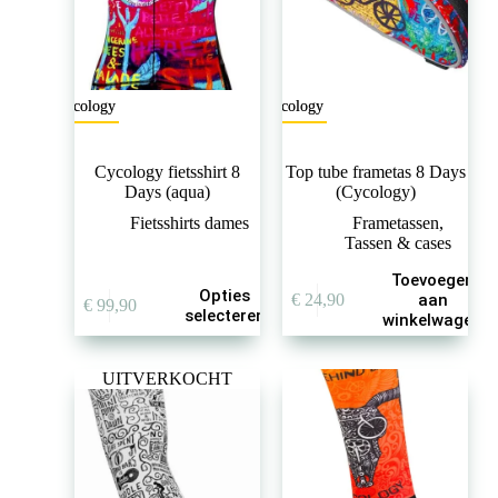
Cycology
Cycology
Cycology fietsshirt 8
Top tube frametas 8 Days
Days (aqua)
(Cycology)
Fietsshirts dames
Frametassen
,
Tassen & cases
Toevoegen
Dit
Opties
€
24,90
aan
€
99,90
product
selecteren
winkelwagen
heeft
meerdere
variaties.
UITVERKOCHT
Deze
optie
kan
gekozen
worden
op