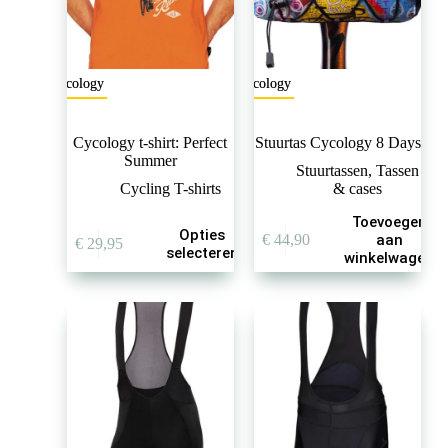
Cycology
Cycology
Cycology t-shirt: Perfect
Stuurtas Cycology 8 Days
Summer
Stuurtassen
,
Tassen
Cycling T-shirts
& cases
Toevoegen
Dit
Opties
€
44,90
aan
€
29,95
product
selecteren
winkelwagen
heeft
meerdere
variaties.
Deze
optie
kan
gekozen
worden
op
de
productpagina