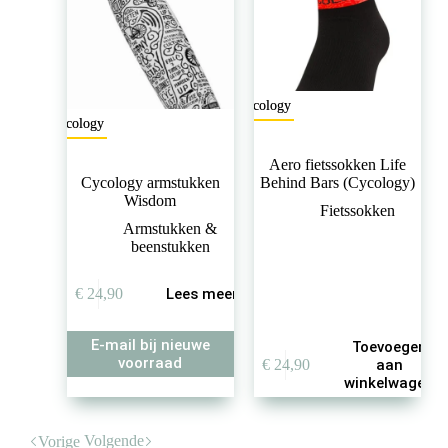
de
productpagina
Cycology
Cycology
Aero fietssokken Life
Cycology armstukken
Behind Bars (Cycology)
Wisdom
Fietssokken
Armstukken &
beenstukken
€
24,90
Lees meer
E-mail bij nieuwe
Toevoegen
voorraad
€
24,90
aan
winkelwagen
Volgende
Vorige