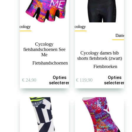
Cycology
Cycology
Dames
Cycology
fietshandschoenen See
Cycology dames bib
Me
shorts fietsbroek (zwart)
Fietshandschoenen
Fietsbroeken
Dit
Dit
Opties
Opties
€
24,90
€
119,90
product
product
selecteren
selecteren
heeft
heeft
meerdere
meerdere
variaties.
variaties.
Deze
Deze
optie
optie
kan
kan
gekozen
gekozen
worden
worden
op
op