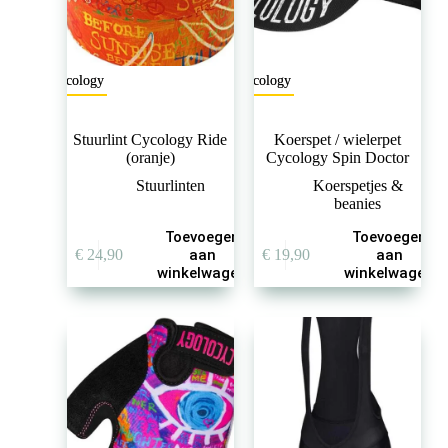
productpagina
Cycology
Cycology
Stuurlint Cycology Ride
Koerspet / wielerpet
(oranje)
Cycology Spin Doctor
Stuurlinten
Koerspetjes &
beanies
Toevoegen
Toevoegen
€
24,90
aan
€
19,90
aan
winkelwagen
winkelwagen