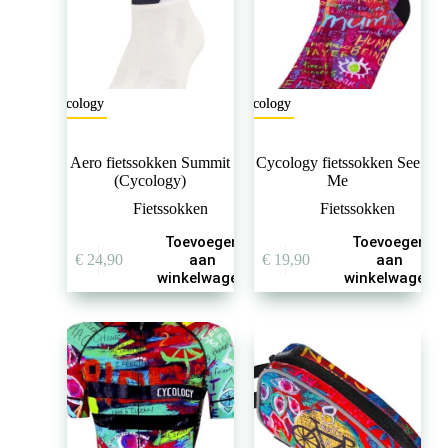
de
de
productpagina
productpagina
Cycology
Cycology
Aero fietssokken Summit
Cycology fietssokken See
(Cycology)
Me
Fietssokken
Fietssokken
Toevoegen
Toevoegen
€
24,90
aan
€
19,90
aan
winkelwagen
winkelwagen