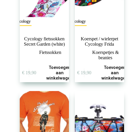
Cycology
Cycology
Cycology fietssokken
Koerspet / wielerpet
Secret Garden (white)
Cycology Frida
Fietssokken
Koerspetjes &
beanies
Toevoegen
Toevoegen
€
19,90
aan
€
19,90
aan
winkelwagen
winkelwagen