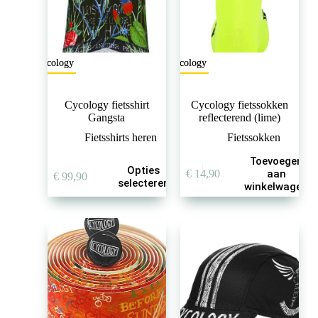
productpagina
productpagina
Cycology
Cycology
Cycology fietsshirt
Cycology fietssokken
Gangsta
reflecterend (lime)
Fietsshirts heren
Fietssokken
Toevoegen
Dit
Opties
€
14,90
aan
€
99,90
product
selecteren
winkelwagen
heeft
meerdere
variaties.
Deze
optie
kan
gekozen
worden
op
de