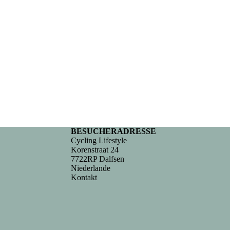
BESUCHERADRESSE
Cycling Lifestyle
Korenstraat 24
7722RP Dalfsen
Niederlande
Kontakt