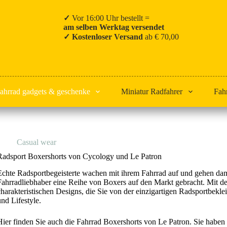
✓
Vor 16:00 Uhr bestellt =
am selben Werktag versendet
✓ Kostenloser Versand
ab € 70,00
ahrrad gadgets & geschenke
Miniatur Radfahrer
Fah
Start
Casual wear
Boxershorts
Radsport Boxershorts von Cycology und Le Patron
Echte Radsportbegeisterte wachen mit ihrem Fahrrad auf und gehen damit
Fahrradliebhaber eine Reihe von Boxers auf den Markt gebracht. Mit de
charakteristischen Designs, die Sie von der einzigartigen Radsportbekl
und Lifestyle.
Hier finden Sie auch die Fahrrad Boxershorts von Le Patron. Sie habe