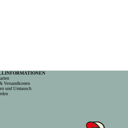
LLINFORMATIONEN
arten
& Versandkosten
en und Umtausch
rden